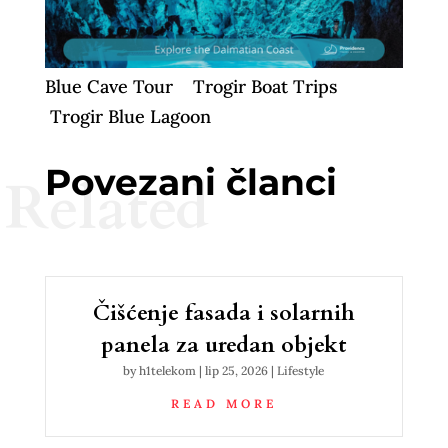
Blue Cave Tour
Trogir Boat Trips
Trogir Blue Lagoon
Povezani članci
Related
Čišćenje fasada i solarnih
panela za uredan objekt
by
h1telekom
|
lip 25, 2026
|
Lifestyle
READ MORE