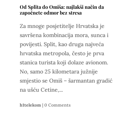
Od Splita do Omiša: najlakši način da
započnete odmor bez stresa
Za mnoge posjetitelje Hrvatska je
savršena kombinacija mora, sunca i
povijesti. Split, kao druga najveća
hrvatska metropola, često je prva
stanica turista koji dolaze avionom.
No, samo 25 kilometara južnije
smjestio se Omiš – šarmantan gradić
na ušću Cetine,...
h1telekom
|
0 Comments