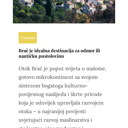
Turizam
Brač je idealna destinacija za odmor ili
nautičku pustolovinu
Otok Brač je poput svijeta u malome,
gotovo mikrokontinent sa svojom
sintezom bogatoga kulturno-
povijesnog naslijeđa i škrte prirode
koja je oduvijek upravljala razvojem
otoka – u najranijoj povijesti
uvjetujući razvoj maslinarstva i