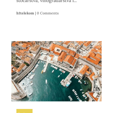
stočarstva, vinogradarstva i...
h1telekom
|
0 Comments