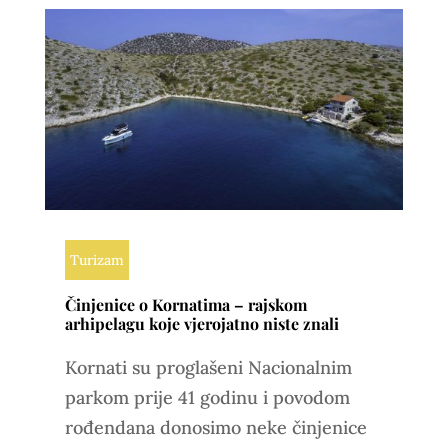
Turizam
Činjenice o Kornatima – rajskom
arhipelagu koje vjerojatno niste znali
Kornati su proglašeni Nacionalnim
parkom prije 41 godinu i povodom
rođendana donosimo neke činjenice