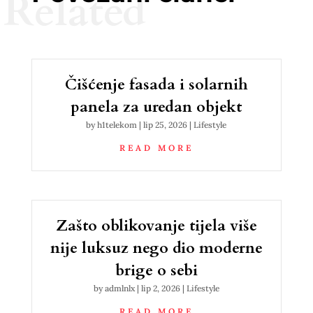
Related
Čišćenje fasada i solarnih
panela za uredan objekt
by
h1telekom
|
lip 25, 2026
|
Lifestyle
READ MORE
Zašto oblikovanje tijela više
nije luksuz nego dio moderne
brige o sebi
by
admlnlx
|
lip 2, 2026
|
Lifestyle
READ MORE