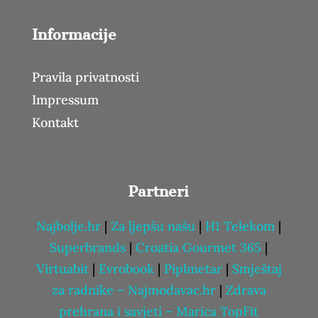
Informacije
Pravila privatnosti
Impressum
Kontakt
Partneri
Najbolje.hr
|
Za ljepšu našu
|
H1 Telekom
|
Superbrands
|
Croatia Gourmet 365
|
Virtuabit
|
Evrobook
|
Piplmetar
|
Smještaj
za radnike – Najmodavac.hr
|
Zdrava
prehrana i savjeti – Marica TopFit