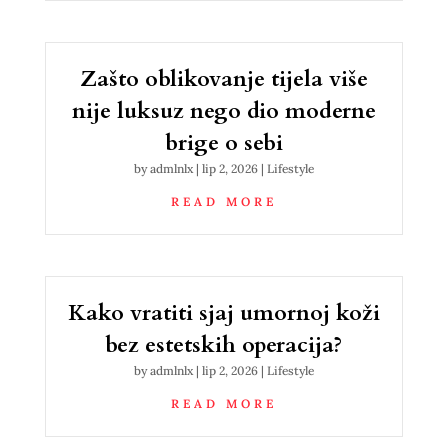
Zašto oblikovanje tijela više
nije luksuz nego dio moderne
brige o sebi
by
admlnlx
|
lip 2, 2026
|
Lifestyle
READ MORE
Kako vratiti sjaj umornoj koži
bez estetskih operacija?
by
admlnlx
|
lip 2, 2026
|
Lifestyle
READ MORE