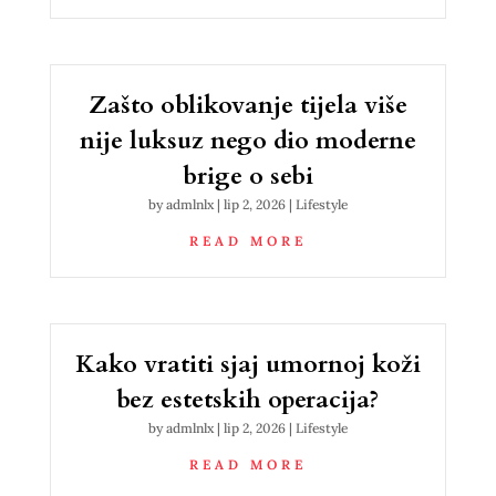
Zašto oblikovanje tijela više
nije luksuz nego dio moderne
brige o sebi
by
admlnlx
|
lip 2, 2026
|
Lifestyle
READ MORE
Kako vratiti sjaj umornoj koži
bez estetskih operacija?
by
admlnlx
|
lip 2, 2026
|
Lifestyle
READ MORE