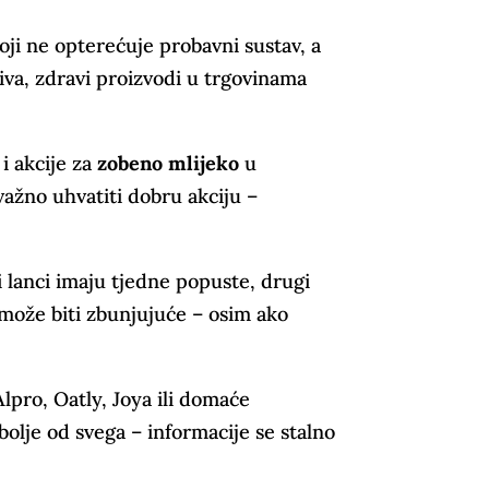
oji ne opterećuje probavni sustav, a
biva, zdravi proizvodi u trgovinama
i akcije za
zobeno mlijeko
u
ažno uhvatiti dobru akciju –
ki lanci imaju tjedne popuste, drugi
o može biti zbunjujuće – osim ako
Alpro, Oatly, Joya ili domaće
jbolje od svega – informacije se stalno