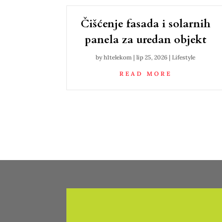
Čišćenje fasada i solarnih
panela za uredan objekt
by
h1telekom
|
lip 25, 2026
|
Lifestyle
READ MORE