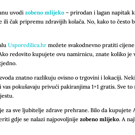
ranu uvodi
zobeno mlijeko
– prirodan i lagan napitak k
e ili čak pripremu zdravijih kolača. No, kako to često 
talu
Usporedilica.hr
možete svakodnevno pratiti cijene 
ko redovito kupujete ovu namirnicu, znate koliko je v
tjedno.
zvoda znatno razlikuju ovisno o trgovini i lokaciji. Ne
ći vas pokušavaju privući pakiranjima 1+1 gratis. Sve t
jestu.
je za sve ljubitelje zdrave prehrane. Bilo da kupujete 
riti gdje se nalazi najpovoljnije
zobeno mlijeko
. A na