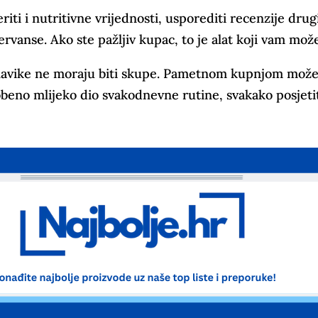
iti i nutritivne vrijednosti, usporediti recenzije drug
rvanse. Ako ste pažljiv kupac, to je alat koji vam može
e navike ne moraju biti skupe. Pametnom kupnjom možet
zobeno mlijeko dio svakodnevne rutine, svakako posjet