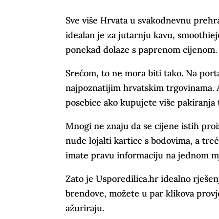
Sve više Hrvata u svakodnevnu preh
idealan je za jutarnju kavu, smoothiej
ponekad dolaze s paprenom cijenom.
Srećom, to ne mora biti tako. Na por
najpoznatijim hrvatskim trgovinama. A
posebice ako kupujete više pakiranja 
Mnogi ne znaju da se cijene istih proi
nude lojalti kartice s bodovima, a tre
imate pravu informaciju na jednom m
Zato je Usporedilica.hr idealno rješen
brendove, možete u par klikova provje
ažuriraju.