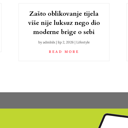
Zašto oblikovanje tijela
više nije luksuz nego dio
moderne brige o sebi
by
admlnlx
|
lip 2, 2026
|
Lifestyle
READ MORE