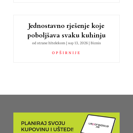
Jednostavno rješenje koje
poboljšava svaku kuhinju
od strane
h1telekom
|
мар 13, 2026
|
Biznis
OPŠIRNIJE