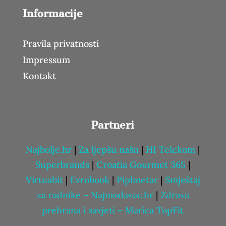
Informacije
Pravila privatnosti
Impressum
Kontakt
Partneri
Najbolje.hr
|
Za ljepšu našu
|
H1 Telekom
|
Superbrands
|
Croatia Gourmet 365
|
Virtuabit
|
Evrobook
|
Piplmetar
|
Smještaj
za radnike – Najmodavac.hr
|
Zdrava
prehrana i savjeti – Marica TopFit