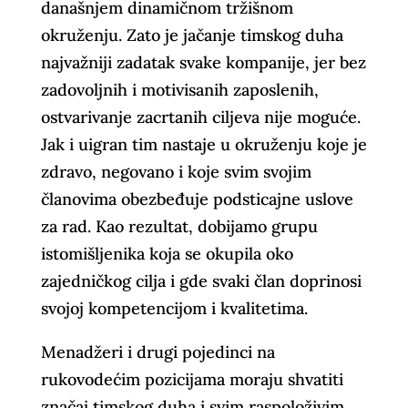
današnjem dinamičnom tržišnom
okruženju. Zato je jačanje timskog duha
najvažniji zadatak svake kompanije, jer bez
zadovoljnih i motivisanih zaposlenih,
ostvarivanje zacrtanih ciljeva nije moguće.
Jak i uigran tim nastaje u okruženju koje je
zdravo, negovano i koje svim svojim
članovima obezbeđuje podsticajne uslove
za rad. Kao rezultat, dobijamo grupu
istomišljenika koja se okupila oko
zajedničkog cilja i gde svaki član doprinosi
svojoj kompetencijom i kvalitetima.
Menadžeri i drugi pojedinci na
rukovodećim pozicijama moraju shvatiti
značaj timskog duha i svim raspoloživim