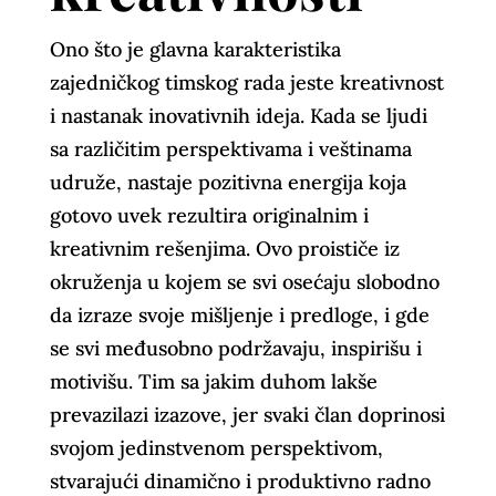
Ono što je glavna karakteristika
zajedničkog timskog rada jeste kreativnost
i nastanak inovativnih ideja. Kada se ljudi
sa različitim perspektivama i veštinama
udruže, nastaje pozitivna energija koja
gotovo uvek rezultira originalnim i
kreativnim rešenjima. Ovo proističe iz
okruženja u kojem se svi osećaju slobodno
da izraze svoje mišljenje i predloge, i gde
se svi međusobno podržavaju, inspirišu i
motivišu. Tim sa jakim duhom lakše
prevazilazi izazove, jer svaki član doprinosi
svojom jedinstvenom perspektivom,
stvarajući dinamično i produktivno radno