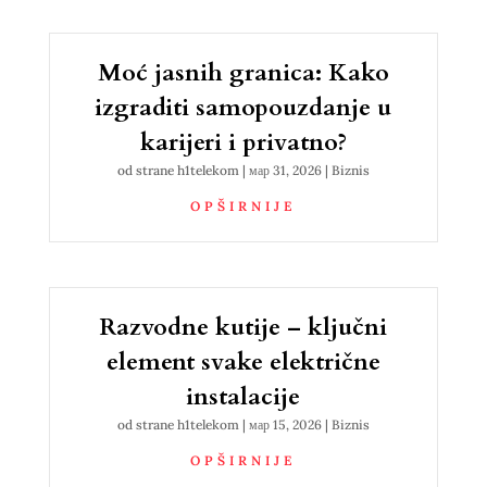
Moć jasnih granica: Kako
izgraditi samopouzdanje u
karijeri i privatno?
od strane
h1telekom
|
мар 31, 2026
|
Biznis
OPŠIRNIJE
Razvodne kutije – ključni
element svake električne
instalacije
od strane
h1telekom
|
мар 15, 2026
|
Biznis
OPŠIRNIJE