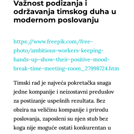
Važnost podizanja i
održavanja timskog duha u
modernom poslovanju
https://www.freepik.com/free-
photo/ambitious-workers-keeping-
hands-up-show-their-positive-mood-
break-time-meeting-room_27998724.htm
Timski rad je najveća pokretačka snaga
jedne kompanije i neizostavni preduslov
za postizanje uspešnih rezultata. Bez
obzira na veličinu kompanije i prirodu
poslovanja, zaposleni su njen stub bez
koga nije moguće ostati konkurentan u