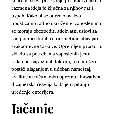
značajni su za postizanje produktivnosti, a
razmena ideja je ključna za njihov rat i
uspeh. Kako bi se održalo ovakvo
podsticajno radno okruženje, zaposlenima
se moraju obezbediti adekvatni uslovi za
rad pomoću kojih će nesmetano obavljati
svakodnevne taskove. Opremljen prostor u
skladu sa potrebama zaposlenih jeste
jedan od najvažnijih faktora, a to možete
postići ulaganjem u udoban nameštaj,
kvalitetnu računarsku opremu i inovativna
dizajnerska rešenja kada je u pitanju
uređenje enterijera.
Jačanje