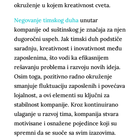
okruženje u kojem kreativnost cveta.
Negovanje timskog duha
unutar
kompanije od suštinskog je značaja za njen
dugoročni uspeh. Jak timski duh podstiče
saradnju, kreativnost i inovativnost među
zaposlenima, što vodi ka efikasnijem
rešavanju problema i razvoju novih ideja.
Osim toga, pozitivno radno okruženje
smanjuje fluktuaciju zaposlenih i povećava
lojalnost, a ovi elementi su ključni za
stabilnost kompanije. Kroz kontinuirano
ulaganje u razvoj tima, kompanija stvara
motivisane i osnažene pojedince koji su
spremni da se suoče sa svim izazovima.