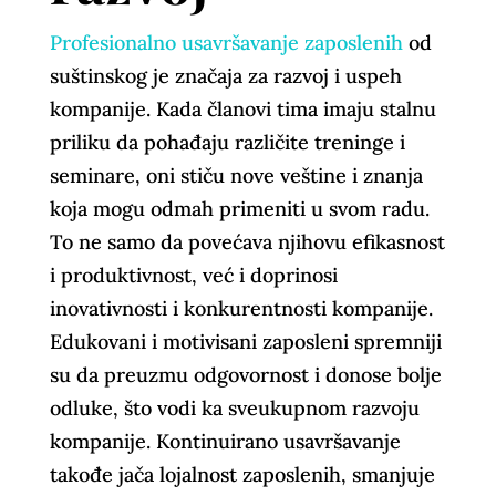
Profesionalno usavršavanje zaposlenih
od
suštinskog je značaja za razvoj i uspeh
kompanije. Kada članovi tima imaju stalnu
priliku da pohađaju različite treninge i
seminare, oni stiču nove veštine i znanja
koja mogu odmah primeniti u svom radu.
To ne samo da povećava njihovu efikasnost
i produktivnost, već i doprinosi
inovativnosti i konkurentnosti kompanije.
Edukovani i motivisani zaposleni spremniji
su da preuzmu odgovornost i donose bolje
odluke, što vodi ka sveukupnom razvoju
kompanije. Kontinuirano usavršavanje
takođe jača lojalnost zaposlenih, smanjuje