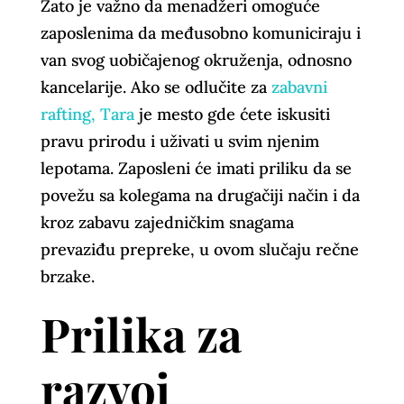
Zato je važno da menadžeri omoguće
zaposlenima da međusobno komuniciraju i
van svog uobičajenog okruženja, odnosno
kancelarije. Ako se odlučite za
zabavni
rafting, Tara
je mesto gde ćete iskusiti
pravu prirodu i uživati u svim njenim
lepotama. Zaposleni će imati priliku da se
povežu sa kolegama na drugačiji način i da
kroz zabavu zajedničkim snagama
prevaziđu prepreke, u ovom slučaju rečne
brzake.
Prilika za
razvoj