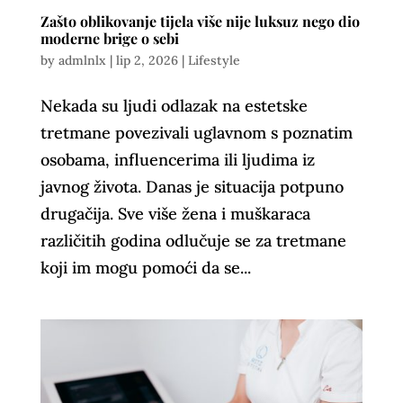
Zašto oblikovanje tijela više nije luksuz nego dio
moderne brige o sebi
by
admlnlx
|
lip 2, 2026
|
Lifestyle
Nekada su ljudi odlazak na estetske
tretmane povezivali uglavnom s poznatim
osobama, influencerima ili ljudima iz
javnog života. Danas je situacija potpuno
drugačija. Sve više žena i muškaraca
različitih godina odlučuje se za tretmane
koji im mogu pomoći da se...